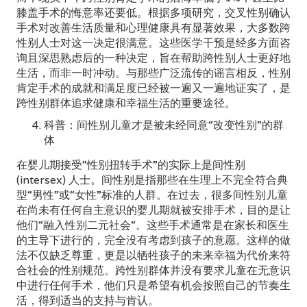
膝盖手术的悔意率还要低。根据多项研究，交叉性别确认
手术对改善生活质量和心理健康具有显著效果，大多数跨
性别人士对这一决定很满意。这些医学干预是经多方面咨
询且深思熟虑后的一种决定，旨在帮助跨性别人士更好地
生活，而非一时冲动。与那些广泛流传的谣言相反，性别
肯定手术的成就和满足度已经被一遍又一遍地证实了，是
跨性别群体追求健康和幸福生活的重要途径。
科普：间性别儿童才是被未经同意“改变性别”的群
体
在婴儿期接受“性别扭转手术”的实际上是间性别
(intersex) 人士。间性别是指那些在生理上不完全符合典
型“男性”或“女性”标准的人群。在过去，很多间性别儿童
在尚未有任何自主意识的婴儿期就被安排手术，目的是让
他们“融入性别二元社会”。这些手术通常是在家长和医生
的主导下进行的，完全没有考虑到孩子的意愿。这样的做
法不仅缺乏尊重，更是以牺牲孩子的未来幸福为代价来符
合社会的性别规范。跨性别群体并没有要求儿童在无意识
中进行任何手术，他们只是希望有机会按照自己的节奏生
活，得到适当的支持与肯认。