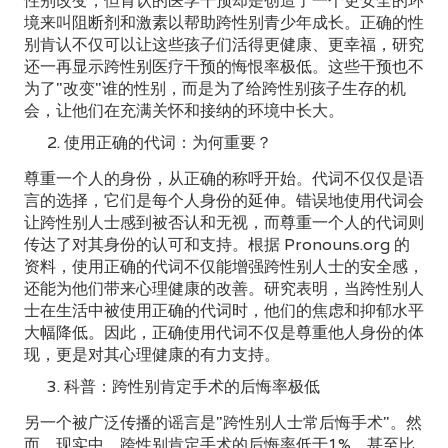
性别改变，但肯认的医学干预却是创造了一个更安全的环
境来叫阻断剂和激素以帮助跨性别青少年成长。正确的性
别肯认不仅可以让这些孩子们活得更健康、更幸福，研究
还一再显示跨性别医疗干预的悔恨率极低。这些干预也不
为了"改变"谁的性别，而是为了给跨性别孩子生存的机
会，让他们在充满关怀和接纳的环境中长大。
使用正确的代词：为何重要？
尊重一个人的身份，从正确的称呼开始。代词不仅仅是语
言的选择，它们是每个人身份的延伸。错误地使用代词会
让跨性别人士感到被否认和无视，而尊重一个人的代词则
传达了对其身份的认可和支持。根据 Pronouns.org 的
资料，使用正确的代词不仅能增强跨性别人士的安全感，
还能为他们带来心理健康的改善。研究表明，当跨性别人
士在生活中被使用正确的代词时，他们的焦虑和抑郁水平
大幅降低。因此，正确使用代词不仅是尊重他人身份的体
现，更是对其心理健康的有力支持。
科普：跨性别肯定手术的后悔率极低
另一个被广泛传播的谣言是"跨性别人士常后悔手术"。然
而，现实中，跨性别肯定手术的后悔率低于1%，甚至比